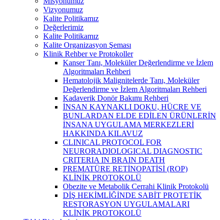
Misyonumuz
Vizyonumuz
Kalite Politikamız
Değerlerimiz
Kalite Politikamız
Kalite Organizasyon Şeması
Klinik Rehber ve Protokoller
Kanser Tanı, Moleküler Değerlendirme ve İzlem
Algoritmaları Rehberi
Hematolojik Malignitelerde Tanı, Moleküler
Değerlendirme ve İzlem Algoritmaları Rehberi
Kadaverik Donör Bakımı Rehberi
İNSAN KAYNAKLI DOKU, HÜCRE VE
BUNLARDAN ELDE EDİLEN ÜRÜNLERİN
İNSANA UYGULAMA MERKEZLERİ
HAKKINDA KILAVUZ
CLINICAL PROTOCOL FOR
NEURORADIOLOGICAL DIAGNOSTIC
CRITERIA IN BRAIN DEATH
PREMATÜRE RETİNOPATİSİ (ROP)
KLİNİK PROTOKOLÜ
Obezite ve Metabolik Cerrahi Klinik Protokolü
DİŞ HEKİMLİĞİNDE SABİT PROTETİK
RESTORASYON UYGULAMALARI
KLİNİK PROTOKOLÜ