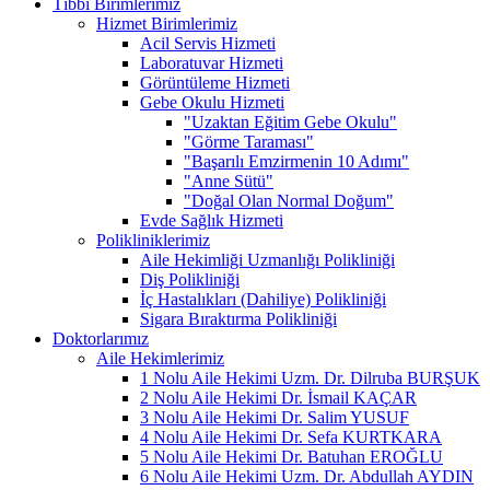
Tıbbi Birimlerimiz
Hizmet Birimlerimiz
Acil Servis Hizmeti
Laboratuvar Hizmeti
Görüntüleme Hizmeti
Gebe Okulu Hizmeti
"Uzaktan Eğitim Gebe Okulu"
"Görme Taraması"
"Başarılı Emzirmenin 10 Adımı"
"Anne Sütü"
"Doğal Olan Normal Doğum"
Evde Sağlık Hizmeti
Polikliniklerimiz
Aile Hekimliği Uzmanlığı Polikliniği
Diş Polikliniği
İç Hastalıkları (Dahiliye) Polikliniği
Sigara Bıraktırma Polikliniği
Doktorlarımız
Aile Hekimlerimiz
1 Nolu Aile Hekimi Uzm. Dr. Dilruba BURŞUK
2 Nolu Aile Hekimi Dr. İsmail KAÇAR
3 Nolu Aile Hekimi Dr. Salim YUSUF
4 Nolu Aile Hekimi Dr. Sefa KURTKARA
5 Nolu Aile Hekimi Dr. Batuhan EROĞLU
6 Nolu Aile Hekimi Uzm. Dr. Abdullah AYDIN