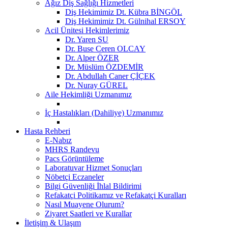
Ağız Diş Sağlığı Hizmetleri
Diş Hekimimiz Dt. Kübra BİNGÖL
Diş Hekimimiz Dt. Gülnihal ERSOY
Acil Ünitesi Hekimlerimiz
Dr. Yaren SU
Dr. Buse Ceren OLCAY
Dr. Alper ÖZER
Dr. Müslüm ÖZDEMİR
Dr. Abdullah Caner ÇİÇEK
Dr. Nuray GÜREL
Aile Hekimliği Uzmanımız
İç Hastalıkları (Dahiliye) Uzmanımız
Hasta Rehberi
E-Nabız
MHRS Randevu
Pacs Görüntüleme
Laboratuvar Hizmet Sonuçları
Nöbetçi Eczaneler
Bilgi Güvenliği İhlal Bildirimi
Refakatçi Politikamız ve Refakatçi Kuralları
Nasıl Muayene Olurum?
Ziyaret Saatleri ve Kurallar
İletişim & Ulaşım