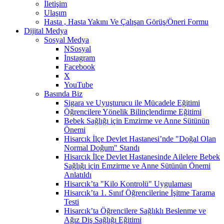
İletişim
Ulaşım
Hasta , Hasta Yakını Ve Çalışan Görüş/Öneri Formu
Dijital Medya
Sosyal Medya
NSosyal
İnstagram
Facebook
X
YouTube
Basında Biz
Sigara ve Uyuşturucu ile Mücadele Eğitimi
Öğrencilere Yönelik Bilinçlendirme Eğitimi
Bebek Sağlığı için Emzirme ve Anne Sütünün
Önemi
Hisarcık İlçe Devlet Hastanesi’nde "Doğal Olan
Normal Doğum" Standı
Hisarcık İlçe Devlet Hastanesinde Ailelere Bebek
Sağlığı için Emzirme ve Anne Sütünün Önemi
Anlatıldı
Hisarcık’ta "Kilo Kontrolü" Uygulaması
Hisarcık’ta 1. Sınıf Öğrencilerine İşitme Tarama
Testi
Hisarcık’ta Öğrencilere Sağlıklı Beslenme ve
Ağız Diş Sağlığı Eğitimi